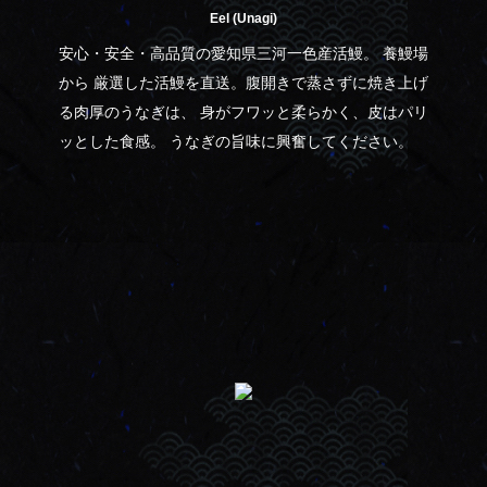
Eel (Unagi)
安心・安全・高品質の​愛知県三河一色産活鰻。 養鰻場
から 厳選した活鰻を直送。腹開きで蒸さずに焼き上げ
る肉厚のうなぎは、 身がフワッと柔らかく、皮はパリ
ッとした食感。 うなぎの旨味に興奮してください。