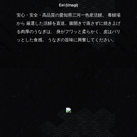
Eel (Unagi)
安心・安全・高品質の​愛知県三河一色産活鰻。 養鰻場
から 厳選した活鰻を直送。腹開きで蒸さずに焼き上げ
る肉厚のうなぎは、 身がフワッと柔らかく、皮はパリ
ッとした食感。 うなぎの旨味に興奮してください。